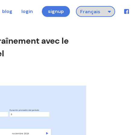
blog
login
signup
aînement avec le
el