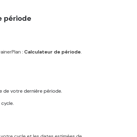
e période
rainerPlan :
Calculateur de période
.
e de votre dernière période.
cycle.
 votre cycle et les dates estimées de