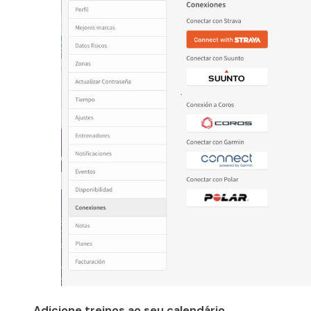
Adicione treinos ao seu calendário